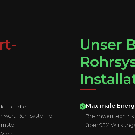
rt-
Unser 
Rohrsy
Install
Maximale Energ
deutet die
rennwert-Rohrsysteme
Brennwerttechnik 
rnste
über 95% Wirkung
 Wien,