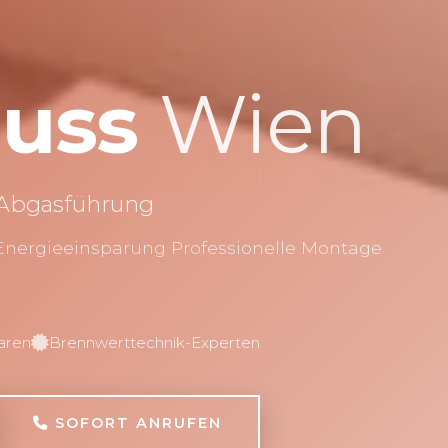
luss
Wien
 Abgasführung
 Energieeinsparung Professionelle Montage
aren
Brennwerttechnik-Experten
SOFORT ANRUFEN