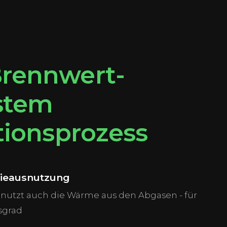
Brennwert-
stem
ationsprozess
ieausnutzung
nutzt auch die Wärme aus den Abgasen - für
sgrad