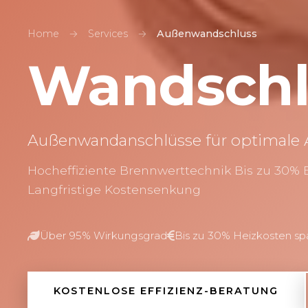
Home
→
Services
→
Außenwandschluss
Wandsch
Außenwandanschlüsse für optimale
Hocheffiziente Brennwerttechnik Bis zu 30%
Langfristige Kostensenkung
Über 95% Wirkungsgrad
Bis zu 30% Heizkosten sp
KOSTENLOSE EFFIZIENZ-BERATUNG